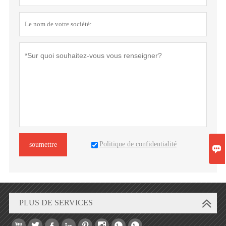
Politique de confidentialité
soumettre

PLUS DE SERVICES







